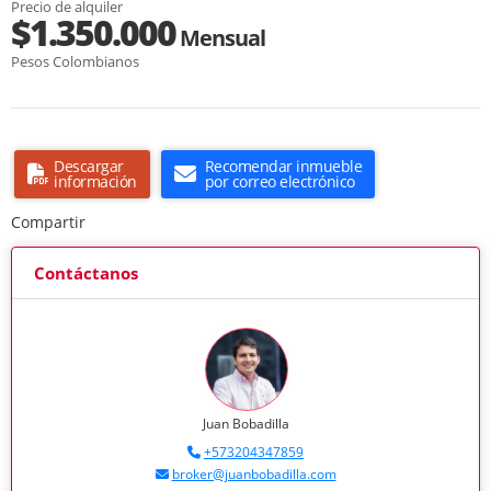
Precio de alquiler
$1.350.000
Mensual
Pesos Colombianos
Descargar
Recomendar inmueble
información
por correo electrónico
Compartir
Contáctanos
Juan Bobadilla
+573204347859
broker@juanbobadilla.com