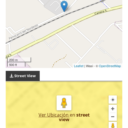
200 m
500 ft
Leaflet
| Wasi - ©
OpenStreetMap
Street View
Ver Ubicación
en
street
view