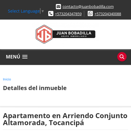
contacto@juanbobadilla.com
Select Language
▼
+573204347859
+573204340088
MENÚ
Inicio
Detalles del inmueble
Apartamento en Arriendo Conjunto
Altamorada, Tocancipá