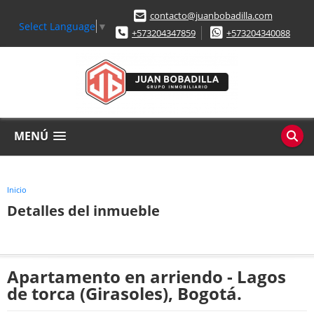
contacto@juanbobadilla.com
Select Language
▼
+573204347859
+573204340088
MENÚ
Inicio
Detalles del inmueble
Apartamento en arriendo - Lagos
de torca (Girasoles), Bogotá.