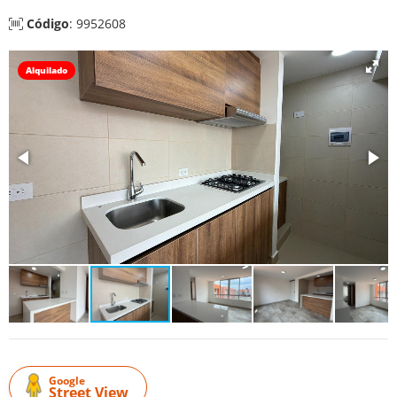
Código
: 9952608
Alquilado
Google
Street View