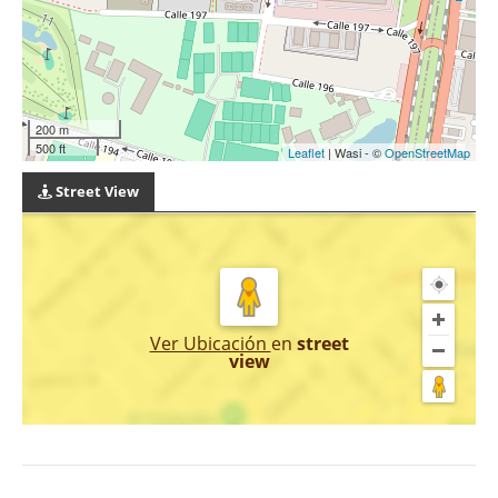
200 m
500 ft
Leaflet
| Wasi - ©
OpenStreetMap
Street View
Ver Ubicación
en
street
view