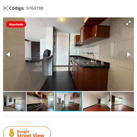
Código
: 9764788
Alquilado
Google
Street View