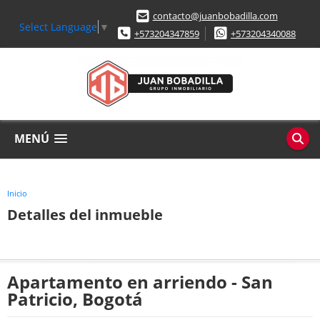
contacto@juanbobadilla.com
Select Language
▼
+573204347859
+573204340088
MENÚ
Inicio
Detalles del inmueble
Apartamento en arriendo - San
Patricio, Bogotá