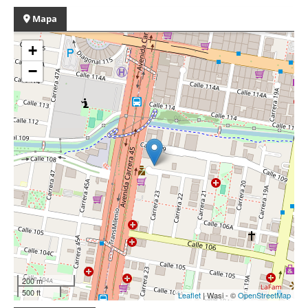
Mapa
+
−
200 m
500 ft
Leaflet
| Wasi - ©
OpenStreetMap