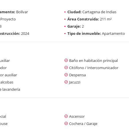
amento:
Bolívar
Ciudad:
Cartagena de Indias
Proyecto
Área Construida:
211 m²
3
Garaje:
2
strucción:
2024
Tipo de inmueble:
Apartamento
xiliar
Baño en habitación principal
ador
Citófono / Intercomunicador
r auxiliar
Despensa
 alcobas
Jacuzzi
e lavandería
cial
Ascensor
ouse
Cochera / Garaje