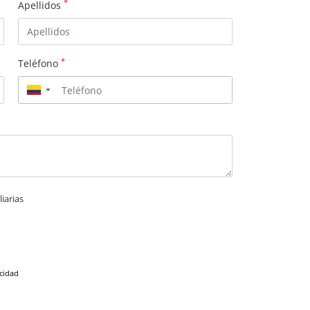
*
Apellidos
*
Teléfono
▼
iarias
acidad