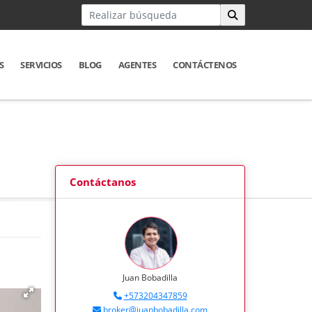
S
SERVICIOS
BLOG
AGENTES
CONTÁCTENOS
Contáctanos
Juan Bobadilla
+573204347859
broker@juanbobadilla.com