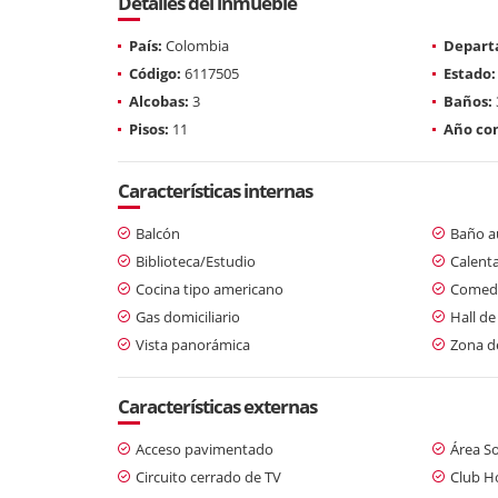
Detalles del inmueble
País:
Colombia
Depart
Código:
6117505
Estado:
Alcobas:
3
Baños:
Pisos:
11
Año con
Características internas
Balcón
Baño au
Biblioteca/Estudio
Calent
Cocina tipo americano
Comedo
Gas domiciliario
Hall de
Vista panorámica
Zona d
Características externas
Acceso pavimentado
Área So
Circuito cerrado de TV
Club H