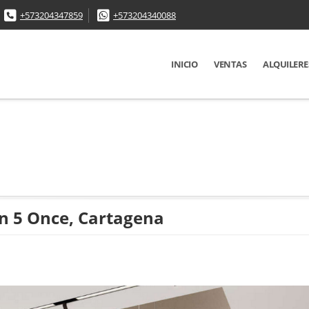
+573204347859
+573204340088
INICIO
VENTAS
ALQUILERE
n 5 Once, Cartagena