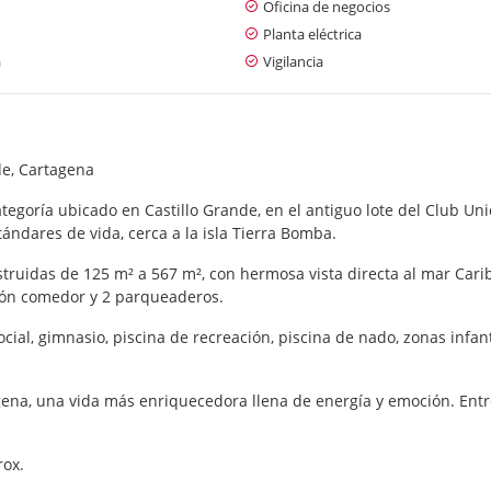
Oficina de negocios
Planta eléctrica
a
Vigilancia
de, Cartagena
tegoría ubicado en Castillo Grande, en el antiguo lote del Club Un
tándares de vida, cerca a la isla Tierra Bomba.
truidas de 125 m² a 567 m², con hermosa vista directa al mar Cari
alón comedor y 2 parqueaderos.
ocial, gimnasio, piscina de recreación, piscina de nado, zonas infa
tagena, una vida más enriquecedora llena de energía y emoción. En
rox.