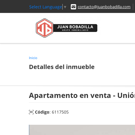
Select Language
▼
contacto@juanbobadilla.com
Inicio
Detalles del inmueble
Apartamento en venta - Unió
Código
: 6117505