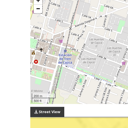
+
−
200 m
500 ft
Street View