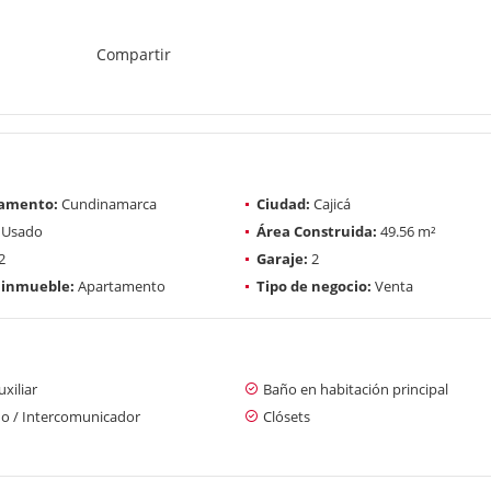
Compartir
amento:
Cundinamarca
Ciudad:
Cajicá
Usado
Área Construida:
49.56 m²
2
Garaje:
2
 inmueble:
Apartamento
Tipo de negocio:
Venta
xiliar
Baño en habitación principal
no / Intercomunicador
Clósets