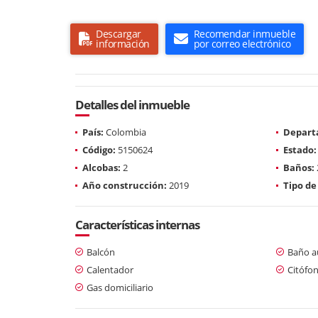
Descargar
Recomendar inmueble
información
por correo electrónico
Detalles del inmueble
País:
Colombia
Depart
Código:
5150624
Estado:
Alcobas:
2
Baños:
Año construcción:
2019
Tipo de
Características internas
Balcón
Baño au
Calentador
Citófo
Gas domiciliario