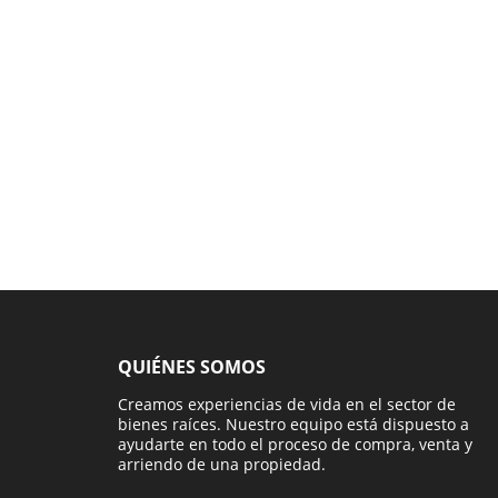
QUIÉNES SOMOS
Creamos experiencias de vida en el sector de
bienes raíces. Nuestro equipo está dispuesto a
ayudarte en todo el proceso de compra, venta y
arriendo de una propiedad.