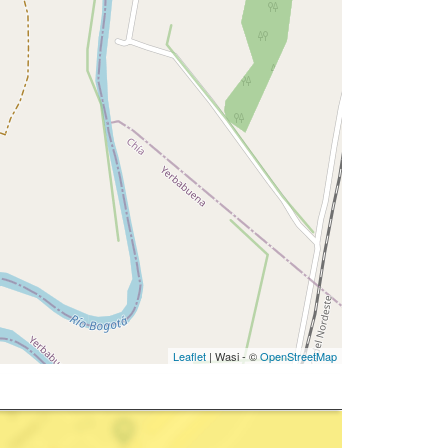
Leaflet
| Wasi - ©
OpenStreetMap