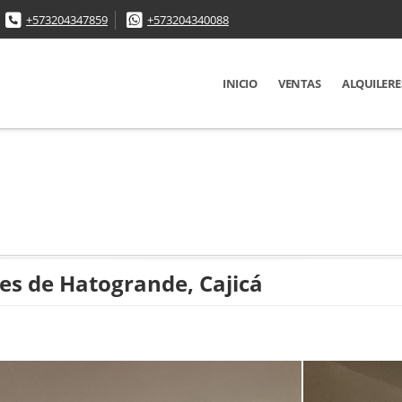
+573204347859
+573204340088
INICIO
VENTAS
ALQUILERE
s de Hatogrande, Cajicá