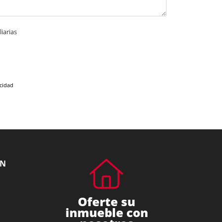
iarias
acidad
ÓN
Oferte su
inmueble con