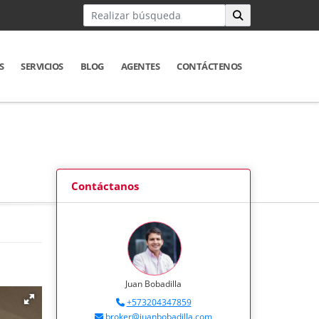
S
SERVICIOS
BLOG
AGENTES
CONTÁCTENOS
Contáctanos
Juan Bobadilla
+573204347859
broker@juanbobadilla.com