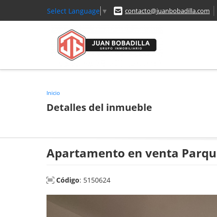
Select Language
▼
contacto@juanbobadilla.com
Inicio
Detalles del inmueble
Apartamento en venta Parque
Código
: 5150624