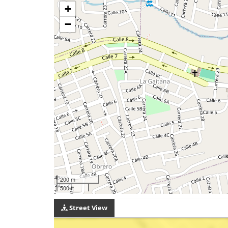
+
−
200 m
500 ft
Street View