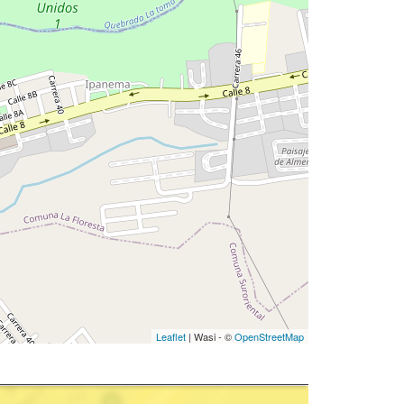
Leaflet
| Wasi - ©
OpenStreetMap