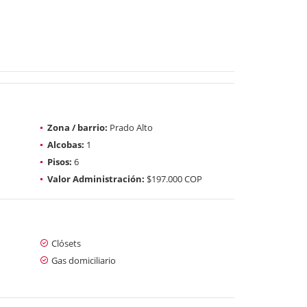
Zona / barrio:
Prado Alto
Alcobas:
1
Pisos:
6
Valor Administración:
$197.000 COP
Clósets
Gas domiciliario