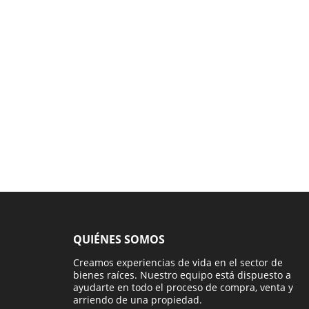
QUIÉNES SOMOS
Creamos experiencias de vida en el sector de
bienes raíces. Nuestro equipo está dispuesto a
ayudarte en todo el proceso de compra, venta y
arriendo de una propiedad.