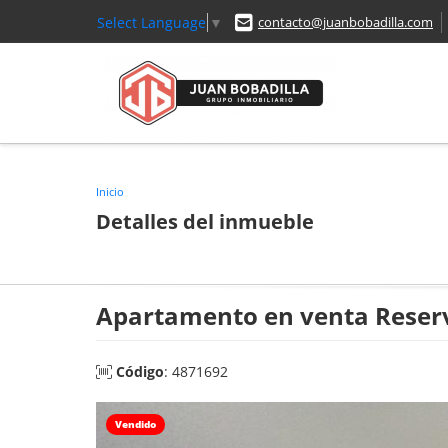
Select Language
▼
contacto@juanbobadilla.com
Inicio
Detalles del inmueble
Apartamento en venta Reserv
Código
: 4871692
Vendido