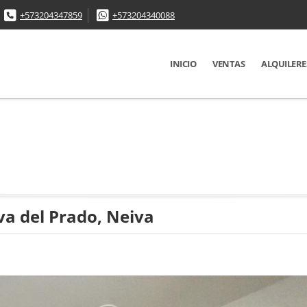
+573204347859
+573204340088
INICIO
VENTAS
ALQUILERE
a del Prado, Neiva