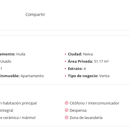
Compartir
amento:
Huila
Ciudad:
Neiva
Usado
Área Privada:
51.17 m²
1
Estrato:
4
 inmueble:
Apartamento
Tipo de negocio:
Venta
 habitación principal
Citófono / Intercomunicador
integral
Despensa
de cerámica / mármol
Zona de lavandería