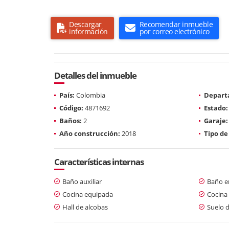
Descargar
Recomendar inmueble
información
por correo electrónico
Detalles del inmueble
País:
Colombia
Depart
Código:
4871692
Estado:
Baños:
2
Garaje:
Año construcción:
2018
Tipo de
Características internas
Baño auxiliar
Baño en
Cocina equipada
Cocina 
Hall de alcobas
Suelo 