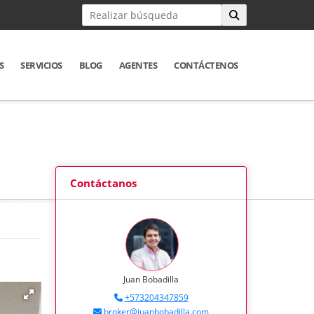
S
SERVICIOS
BLOG
AGENTES
CONTÁCTENOS
Contáctanos
Juan Bobadilla
+573204347859
broker@juanbobadilla.com