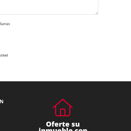
iarias
acidad
ÓN
Oferte su
inmueble con