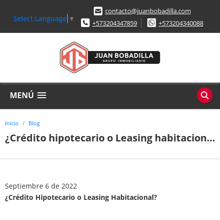
contacto@juanbobadilla.com
Select Language
▼
+573204347859
+573204340088
MENÚ
Inicio
Blog
¿Crédito hipotecario o Leasing habitacional?
Septiembre 6 de 2022
¿Crédito Hipotecario o Leasing Habitacional?