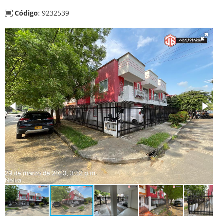
Código
: 9232539