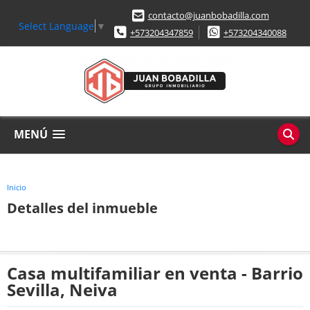
contacto@juanbobadilla.com
Select Language
▼
+573204347859
+573204340088
MENÚ
Inicio
Detalles del inmueble
Casa multifamiliar en venta - Barrio
Sevilla, Neiva