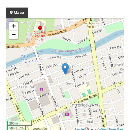
Mapa
+
−
200 m
500 ft
Leaflet
| Wasi - ©
OpenStreetMap