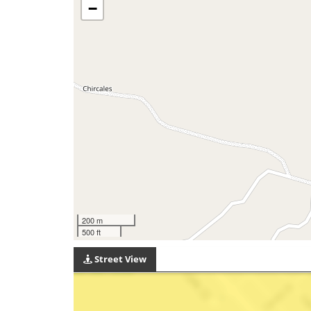
−
200 m
500 ft
Street View