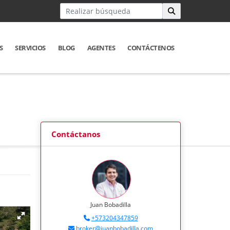
S
SERVICIOS
BLOG
AGENTES
CONTÁCTENOS
Contáctanos
Juan Bobadilla
+573204347859
broker@juanbobadilla.com