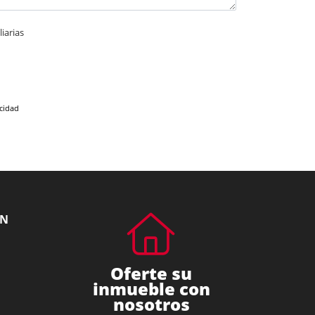
iarias
acidad
ÓN
Oferte su
inmueble con
nosotros