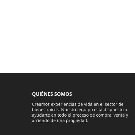
QUIÉNES SOMOS
Creamos experiencias de vida en el sector de
bienes raíces. Nuestro equipo está dispuesto a
ayudarte en todo el proceso de compra, venta y
arriendo de una propiedad.