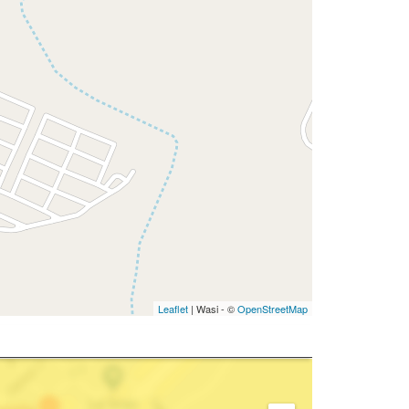
Leaflet
| Wasi - ©
OpenStreetMap