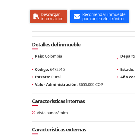
Descargar
Recomendar inmueble
información
por correo electrónico
Detalles del inmueble
País:
Colombia
Depart
Código:
6472915
Estado:
Estrato:
Rural
Año con
Valor Administración:
$655.000 COP
Características internas
Vista panorámica
Características externas