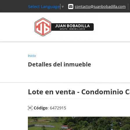
Select Language
▼
contacto@juanbobadilla.com
Inicio
Detalles del inmueble
Lote en venta - Condominio 
Código
: 6472915