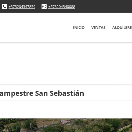
+573204347859
+573204340088
INICIO
VENTAS
ALQUILERE
Campestre San Sebastián