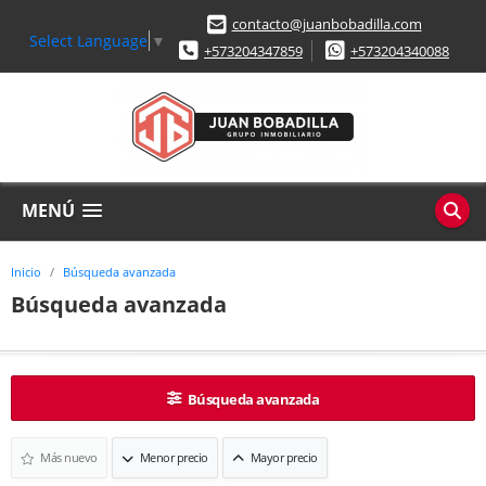
contacto@juanbobadilla.com
Select Language
▼
+573204347859
+573204340088
MENÚ
Inicio
Búsqueda avanzada
Búsqueda avanzada
Búsqueda avanzada
Más nuevo
Menor precio
Mayor precio