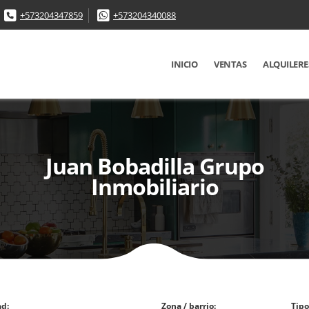
+573204347859
+573204340088
INICIO
VENTAS
ALQUILERE
Juan Bobadilla Grupo
Inmobiliario
ad:
Zona / barrio:
Tipo