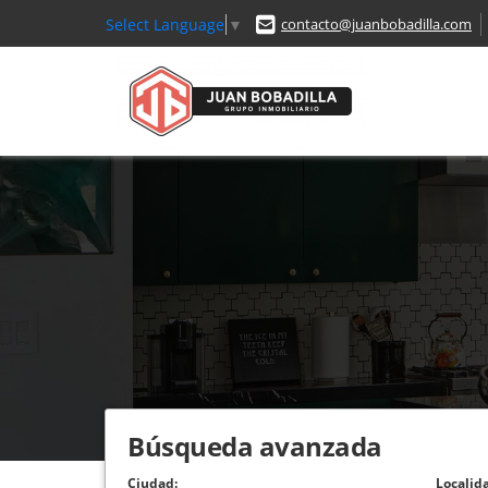
Select Language
▼
contacto@juanbobadilla.com
Búsqueda avanzada
Ciudad:
Localid